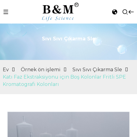
Sıvı Sıvı Çıkarma Sle
n
Ev
Örnek ön işlemi
Sıvı Sıvı Çıkarma Sle
Katı Faz Ekstraksiyonu için Boş Kolonlar Fritli SPE
Kromatografi Kolonları