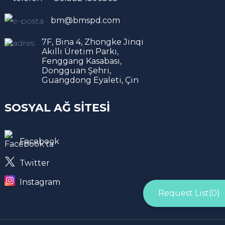
bm@bmspd.com
7F, Bina 4, Zhongke Jinqi
Akıllı Üretim Parkı,
Fenggang Kasabası,
Dongguan Şehri,
Guangdong Eyaleti, Çin
SOSYAL AĞ SITESI
Facebook
Twitter
Instagram
Request List(
0
)