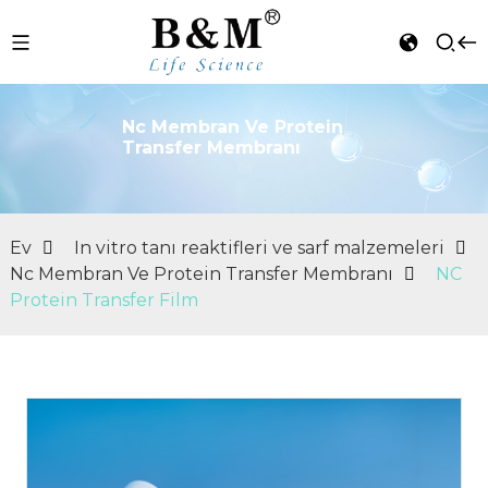
Nc Membran Ve Protein
Transfer Membranı
n
Ev
In vitro tanı reaktifleri ve sarf malzemeleri
Nc Membran Ve Protein Transfer Membranı
NC
Protein Transfer Film