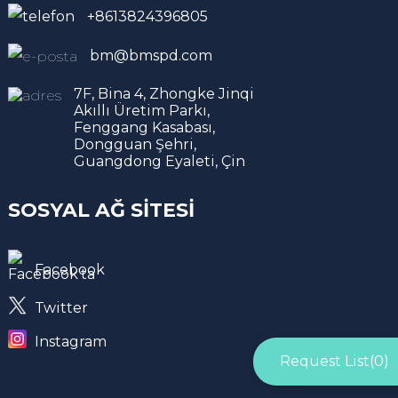
+8613824396805
bm@bmspd.com
7F, Bina 4, Zhongke Jinqi
Akıllı Üretim Parkı,
Fenggang Kasabası,
Dongguan Şehri,
Guangdong Eyaleti, Çin
SOSYAL AĞ SITESI
Facebook
Twitter
Instagram
Request List(
0
)